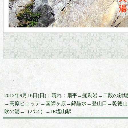
湯
2012年9月16日(日)：晴れ：扇平→髭剃岩→二段の
→高原ヒュッテ→国師ヶ原→錦晶水→登山口→乾徳山
吹の湯→（バス）→JR塩山駅