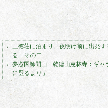
三徳荘に泊まり、夜明け前に出発す
る その二
夢窓国師開山・乾徳山恵林寺：ギャ
に登るより」