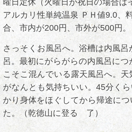
曜日定休（火曜日が祝日の場合は
アルカリ性単純温泉 ＰＨ値9.0、
合、市内が200円、市外が500円。
さっそくお風呂へ。浴槽は内風呂
呂。最初にがらがらの内風呂につ
こそこ混んでいる露天風呂へ。天
がなんとも気持ちいい。45分く
かり身体をほぐしてから帰途につ
た。（乾徳山に登る 了）