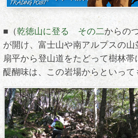
■（
乾徳山に登る その二
からの
が開け、富士山や南アルプスの山
扇平から登山道をたどって樹林帯
醍醐味は、この岩場からといって