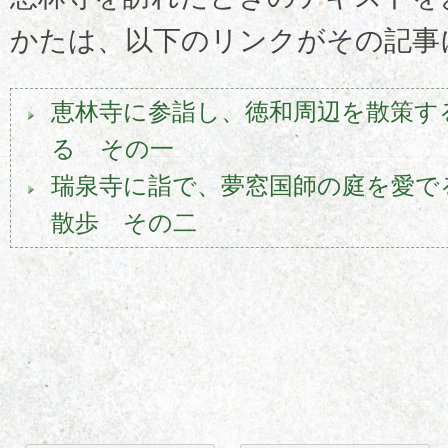
かたは、以下のリンクがその記事
恵林寺に参詣し、徳和周辺を散策す
る その一
瑞泉寺に詣で、夢窓国師の庭を愛でる
散歩 その二