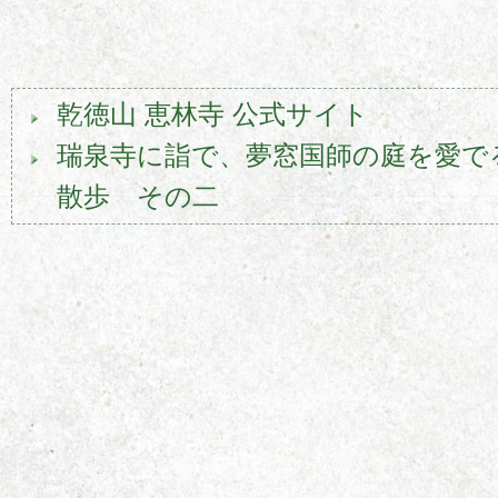
乾徳山 恵林寺 公式サイト
瑞泉寺に詣で、夢窓国師の庭を愛でる
散歩 その二