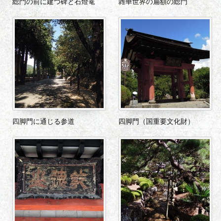
総門の前に建つ碑と石燈篭
雑華世界の扁額の総門
四脚門に通じる参道
四脚門（国重要文化財）