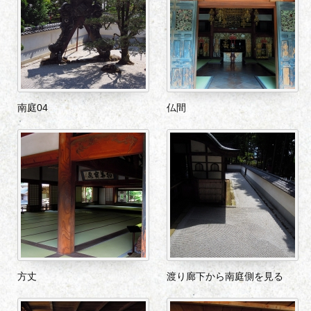
南庭04
仏間
方丈
渡り廊下から南庭側を見る