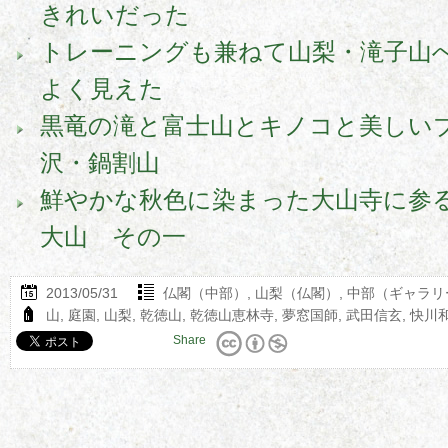
きれいだった
トレーニングも兼ねて山梨・滝子山
よく見えた
黒竜の滝と富士山とキノコと美しいブ
沢・鍋割山
鮮やかな秋色に染まった大山寺に参る
大山 その一
2013/05/31
仏閣（中部）
,
山梨（仏閣）
,
中部（ギャラリ
山
,
庭園
,
山梨
,
乾徳山
,
乾徳山恵林寺
,
夢窓国師
,
武田信玄
,
快川
Share