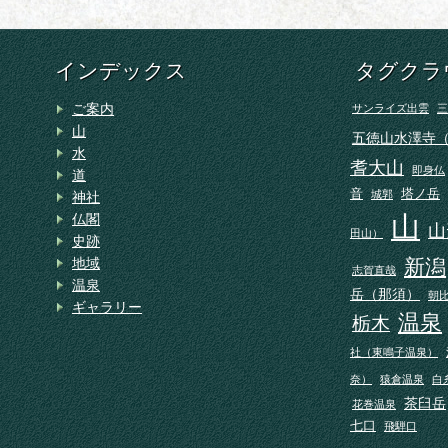
インデックス
タグクラ
ご案内
サンライズ出雲
三
山
五徳山水澤寺
水
耆大山
即身仏
道
音
塔ノ岳
城郭
神社
山
仏閣
山
田山）
史跡
地域
新潟
志賀直哉
温泉
岳（那須）
朝
ギャラリー
温泉
栃木
社（東鳴子温泉）
奈）
猿倉温泉
白
茶臼岳
花巻温泉
七口
飛騨口