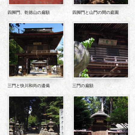
四脚門、乾徳山の扁額
四脚門と山門の間の庭園
三門と快川和尚の遺偈
三門の扁額