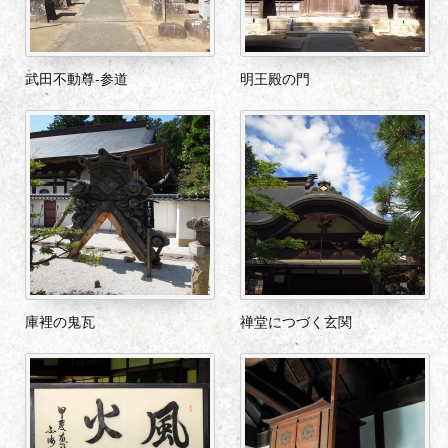
武田不動尊-参道
明王殿の門
庫裡の鬼瓦
禅堂につづく玄関