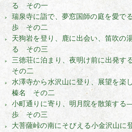
る その一
瑞泉寺に詣で、夢窓国師の庭を愛でる
歩 その二
天狗岩を登り、鹿に出会い、笛吹の
る その三
三徳荘に泊まり、夜明け前に出発す
その二
水澤寺から水沢山に登り、展望を楽
榛名 その二
小町通りに寄り、明月院を散策する――
歩 その三
大菩薩峠の南にそびえる小金沢山に