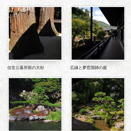
信玄公墓所前の大杉
広縁と夢窓国師の庭