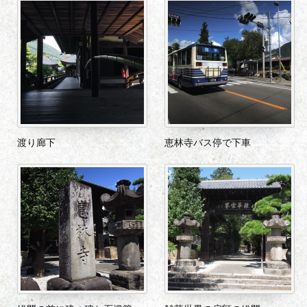
渡り廊下
恵林寺バス停で下車