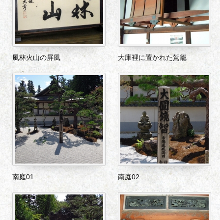
風林火山の屏風
大庫裡に置かれた駕籠
南庭01
南庭02