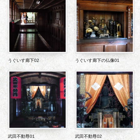
うぐいす廊下02
うぐいす廊下の仏像01
武田不動尊01
武田不動尊02