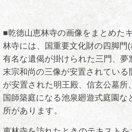
■乾徳山恵林寺の画像をまとめた
林寺には、国重要文化財の四脚門(
有名な遺偈が掛けられた三門、夢
末宗和尚の三像が安置されている
が安置された明王殿、信玄公墓所
国師築庭になる池泉廻遊式庭園な
所があります。
恵林寺を訪れたときのテキストを