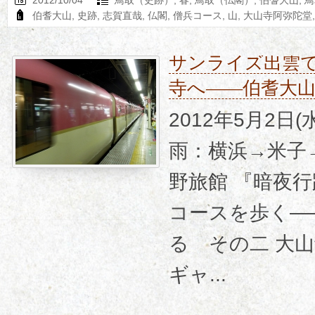
伯耆大山
,
史跡
,
志賀直哉
,
仏閣
,
僧兵コース
,
山
,
大山寺阿弥陀堂
サンライズ出雲
寺へ――伯耆大
2012年5月2日(
雨：横浜→米子
野旅館 『暗夜
コースを歩く―
る その二 大
ギャ...