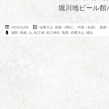
堀川地ビール館バス
2015/11/04
伯耆大山
,
島根（神社）
,
中国（史跡）
,
島根
城郭
,
島根
,
山
,
松江城
,
松江神社
,
鳥取
,
伯耆大山
,
城址