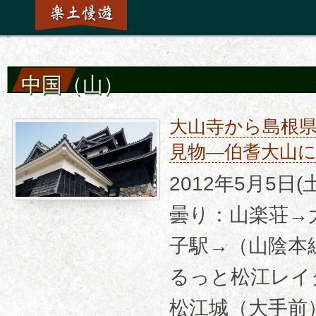
中国（山）
大山寺から島根
見物―伯耆大山
2012年5月5日
曇り：山楽荘→
子駅→（山陰本
るっと松江レイ
松江城（大手前