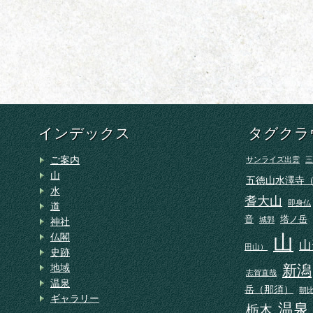
インデックス
タグクラ
ご案内
サンライズ出雲
三
山
五徳山水澤寺
水
耆大山
即身仏
道
音
塔ノ岳
城郭
神社
山
仏閣
山
田山）
史跡
地域
新潟
志賀直哉
温泉
岳（那須）
朝
ギャラリー
温泉
栃木