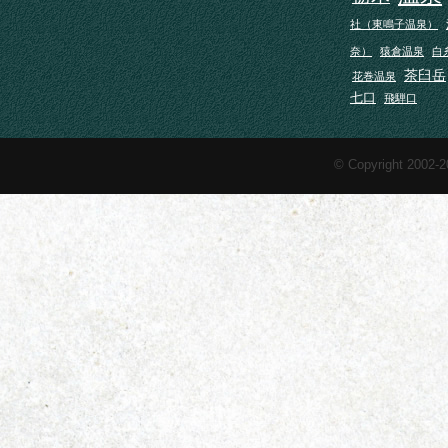
社（東鳴子温泉）
奈）
猿倉温泉
白
茶臼岳
花巻温泉
七口
飛騨口
© Copyright 2002-