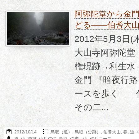
阿弥陀堂から金
どる――伯耆大
2012年5月3日
大山寺阿弥陀堂
権現跡→利生水
金門 『暗夜行
ースを歩く―
その二...
2012/10/14
鳥取（道）
,
鳥取（史跡）
,
伯耆大山
,
春
,
道
,
道
,
山
,
史跡
,
山岳信仰
,
鳥取
,
伯耆大山
,
僧兵コース