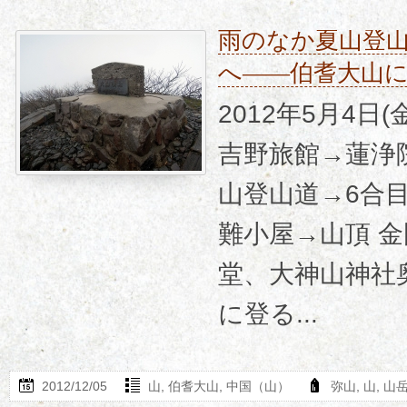
雨のなか夏山登
へ――伯耆大山
2012年5月4日
吉野旅館→蓮浄
山登山道→6合
難小屋→山頂 
堂、大神山神社
に登る...
2012/12/05
山
,
伯耆大山
,
中国（山）
弥山
,
山
,
山