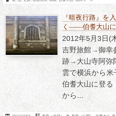
『暗夜行路』を
く――伯耆大山
2012年5月3日
吉野旅館→御幸
跡→大山寺阿弥
雲で横浜から米
伯耆大山に登る
から...
2012/10/04
鳥取（史跡）
,
春
,
鳥取（仏閣）
,
伯耆大山
,
鳥