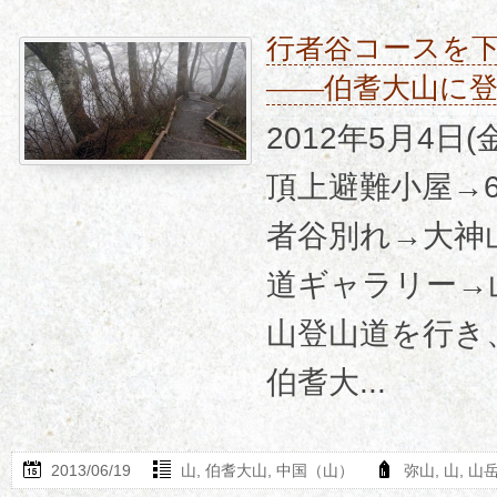
行者谷コースを
――伯耆大山に
2012年5月4日
頂上避難小屋→
者谷別れ→大神
道ギャラリー→
山登山道を行き
伯耆大...
2013/06/19
山
,
伯耆大山
,
中国（山）
弥山
,
山
,
山