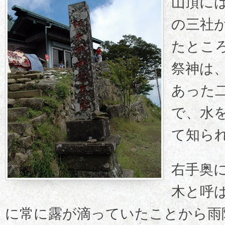
山頂に
の三社
たとこ
祭神は
あった
で、水
て知ら
右手奥
木と呼
に常に露が滴っていたことから雨