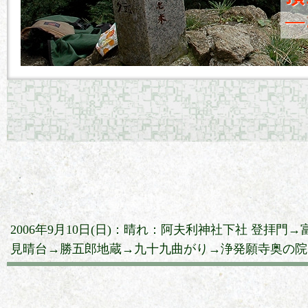
―
2006年9月10日(日)：晴れ：阿夫利神社下社 登拝
見晴台→勝五郎地蔵→九十九曲がり→浄発願寺奥の院