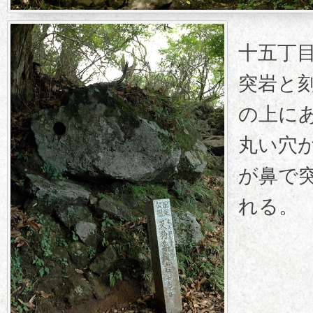
十五丁
突岩と
の上に
丸い穴
が鼻で
れる。