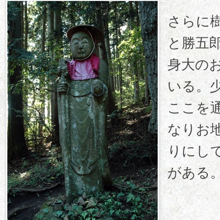
さらに
と勝五
身大の
いる。
ここを
なりお
りにし
がある