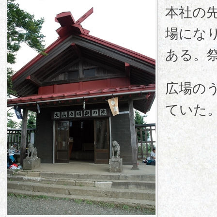
本社の
場にな
ある。
広場の
ていた