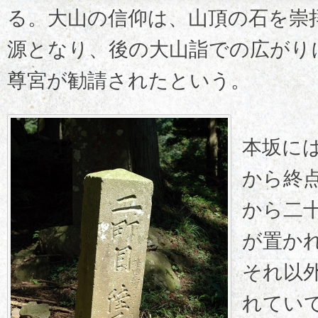
る。大山の信仰は、山頂の石を崇
源となり、後の大山詣での広がり
尊宮が勧請されたという。
本坂に
から終
から二
が置か
それ以
れてい