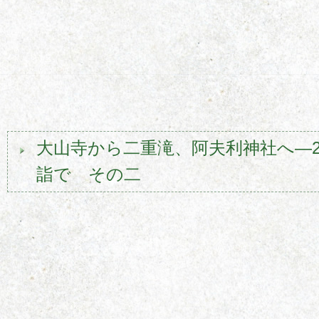
大山寺から二重滝、阿夫利神社へ―2
詣で その二