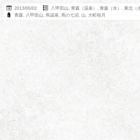
2013/05/02
八甲田山
,
青森（温泉）
,
青森（水）
,
東北（
青森
,
八甲田山
,
蔦温泉
,
蔦の七沼
,
山
,
大町桂月