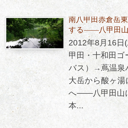
南八甲田赤倉岳
する――八甲田
2012年8月16
甲田・十和田ゴ
バス）→蔦温泉
大岳から酸ヶ湯
へ――八甲田山
本...