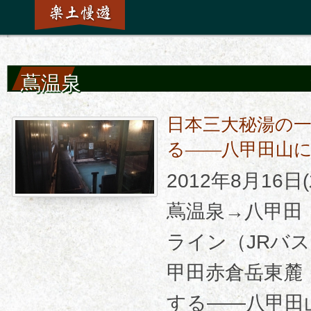
蔦温泉
日本三大秘湯の
る――八甲田山
2012年8月16
蔦温泉→八甲田
ライン（JRバス
甲田赤倉岳東麓
する――八甲田