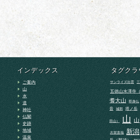
インデックス
タグクラ
ご案内
サンライズ出雲
三
山
五徳山水澤寺
水
耆大山
即身仏
道
音
塔ノ岳
城郭
神社
山
仏閣
山
田山）
史跡
地域
新潟
志賀直哉
温泉
岳（那須）