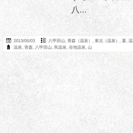
八...
2013/05/03
八甲田山
,
青森（温泉）
,
東北（温泉）
,
夏
,
温
温泉
,
青森
,
八甲田山
,
蔦温泉
,
谷地温泉
,
山