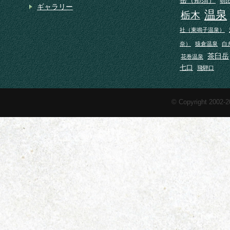
朝
ギャラリー
温泉
栃木
社（東鳴子温泉）
奈）
猿倉温泉
白
茶臼岳
花巻温泉
七口
飛騨口
© Copyright 2002-