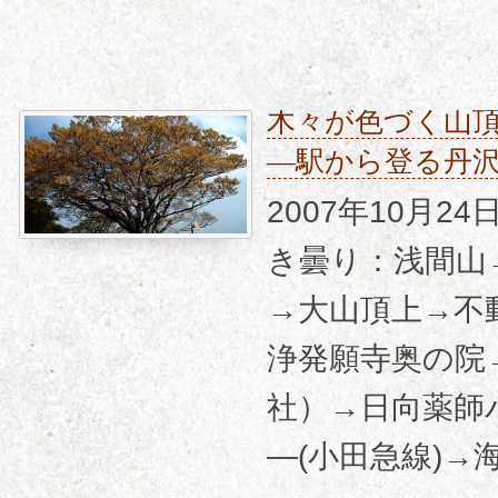
木々が色づく山
―駅から登る丹
2007年10月2
き曇り：浅間山
→大山頂上→不
浄発願寺奥の院
社）→日向薬師
―(小田急線)→海