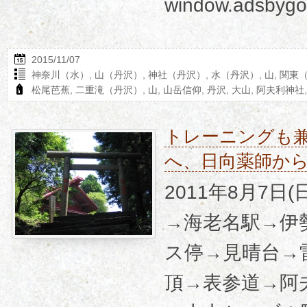
window.adsbygo
2015/11/07
神奈川（水）
,
山（丹沢）
,
神社（丹沢）
,
水（丹沢）
,
山
,
関東
松尾芭蕉
,
二重滝（丹沢）
,
山
,
山岳信仰
,
丹沢
,
大山
,
阿夫利神社
トレーニングも
へ、日向薬師か
2011年8月7日
→海老名駅→伊
ス停→見晴台→
頂→表参道→阿