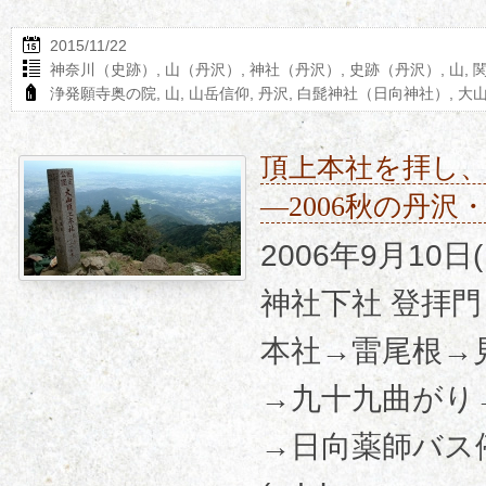
2015/11/22
神奈川（史跡）
,
山（丹沢）
,
神社（丹沢）
,
史跡（丹沢）
,
山
,
浄発願寺奥の院
,
山
,
山岳信仰
,
丹沢
,
白髭神社（日向神社）
,
大
頂上本社を拝し
―2006秋の丹
2006年9月10
神社下社 登拝
本社→雷尾根→
→九十九曲がり
→日向薬師バス