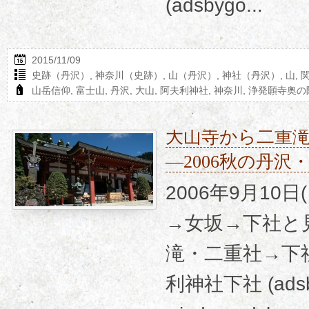
(adsbygo...
2015/11/09
史跡（丹沢）
,
神奈川（史跡）
,
山（丹沢）
,
神社（丹沢）
,
山
,
山岳信仰
,
富士山
,
丹沢
,
大山
,
阿夫利神社
,
神奈川
,
浄発願寺奥の
大山寺から二重
―2006秋の丹
2006年9月10
→女坂→下社と
滝・二重社→下
利神社下社 (adsby