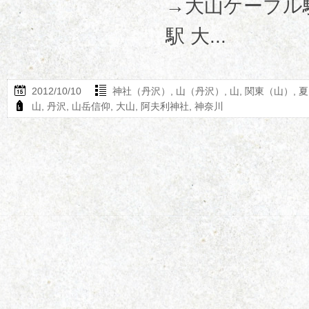
→大山ケーブル
駅 大...
2012/10/10
神社（丹沢）
,
山（丹沢）
,
山
,
関東（山）
,
夏
山
,
丹沢
,
山岳信仰
,
大山
,
阿夫利神社
,
神奈川