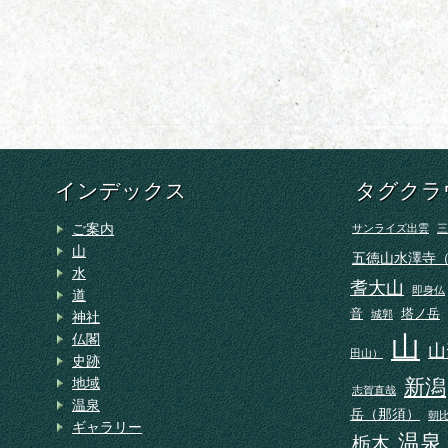
インデックス
タグクラ
ご案内
サンライズ出雲
三
山
五徳山水澤寺
水
耆大山
即身仏
道
音
塔ノ岳
城郭
神社
山
仏閣
山
田山）
史跡
地域
新潟
志賀直哉
温泉
岳（那須）
朝
ギャラリー
温泉
栃木