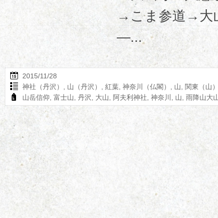
→こま参道→大
―...
2015/11/28
神社（丹沢）
,
山（丹沢）
,
紅葉
,
神奈川（仏閣）
,
山
,
関東（山
山岳信仰
,
富士山
,
丹沢
,
大山
,
阿夫利神社
,
神奈川
,
山
,
雨降山大