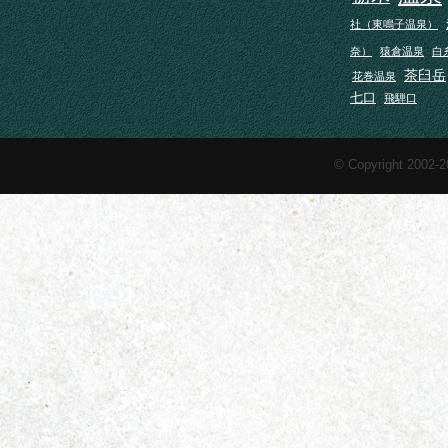
社（東鳴子温泉）
奈）
猿倉温泉
白
茶臼岳
花巻温泉
七口
飛騨口
© Copyright 2002-