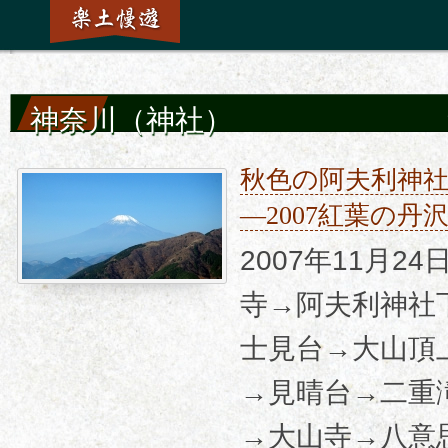
神奈川（神社）
秋色の阿夫利神
―2007紅葉の
2007年11月2
寺→阿夫利神社
士見台→大山頂
→見晴台→二重
→大山寺→八意