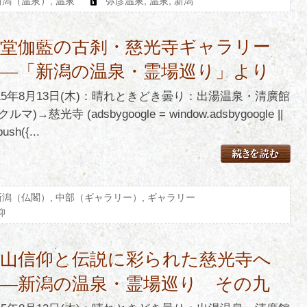
新潟（温泉）
,
温泉
弥彦温泉
,
温泉
,
新潟
七堂伽藍の古刹・慈光寺ギャラリー
――「新潟の温泉・霊場巡り」より
015年8月13日(木)：晴れときどき曇り：出湯温泉・清廣館
クルマ)→慈光寺 (adsbygoogle = window.adsbygoogle ||
push({...
新潟（仏閣）
,
中部（ギャラリー）
,
ギャラリー
仰
白山信仰と伝説に彩られた慈光寺へ
――新潟の温泉・霊場巡り その九