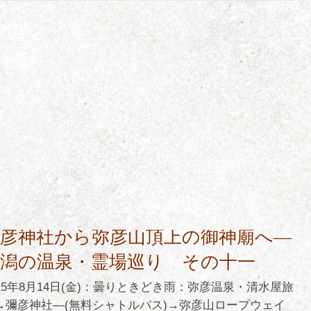
彌彦神社から弥彦山頂上の御神廟へ―
新潟の温泉・霊場巡り その十一
015年8月14日(金)：曇りときどき雨：弥彦温泉・清水屋旅
→彌彦神社―(無料シャトルバス)→弥彦山ロープウェイ