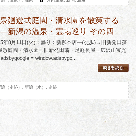
池泉廻遊式庭園・清水園を散策する
―新潟の温泉・霊場巡り その四
015年8月11日(火)：曇り：新柳本店―(徒歩)→旧新発田藩
屋敷庭園・清水園→旧新発田藩・足軽長屋→広沢山宝光
adsbygoogle = window.adsbygo...
新潟（史跡）
,
新潟（水）
,
史跡