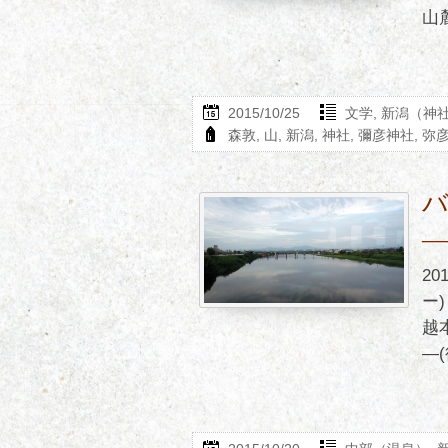
山麓
2015/10/25
文学
,
新潟（神
森敦
,
山
,
新潟
,
神社
,
彌彦神社
,
弥
2
ー
越
―(