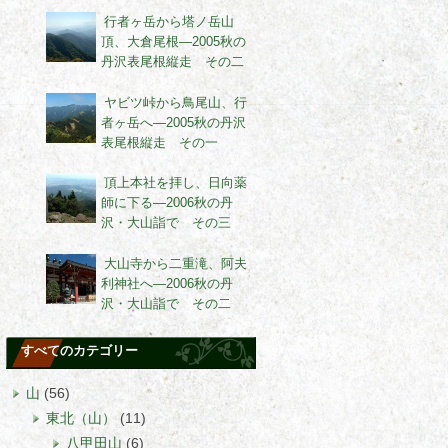
行者ヶ岳から塔ノ岳山
頂、大倉尾根―2005秋の
丹沢表尾根縦走 その二
ヤビツ峠から鳥尾山、行
者ヶ岳へ―2005秋の丹沢
表尾根縦走 その一
頂上本社を拝し、日向薬
師に下る―2006秋の丹
沢・大山詣で その三
大山寺から二重滝、阿夫
利神社へ―2006秋の丹
沢・大山詣で その二
すべてのカテゴリー
山
(56)
東北（山）
(11)
八甲田山
(6)