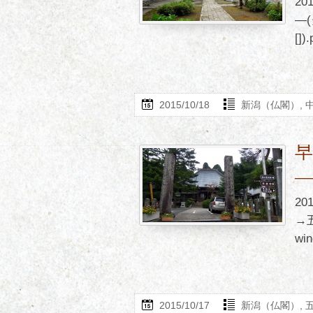
2
―(
[]).
2015/10/18
新潟（仏閣）
,
2
→五
win
2015/10/17
新潟（仏閣）
,