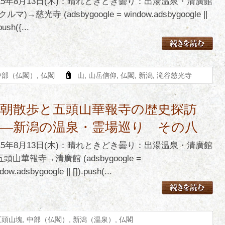
015年8月13日(木)：晴れときどき曇り：出湯温泉・清廣館
クルマ)→慈光寺 (adsbygoogle = window.adsbygoogle ||
push({...
中部（仏閣）
,
仏閣
山
,
山岳信仰
,
仏閣
,
新潟
,
滝谷慈光寺
早朝散歩と五頭山華報寺の歴史探訪
――新潟の温泉・霊場巡り その八
015年8月13日(木)：晴れときどき曇り：出湯温泉・清廣館
頭山華報寺→清廣館 (adsbygoogle =
dow.adsbygoogle || []).push(...
五頭山塊
,
中部（仏閣）
,
新潟（温泉）
,
仏閣