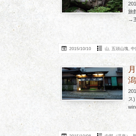
2
旅
→五
2015/10/10
山
,
五頭山塊
,
中
潟
2
ス)
win
2015/10/08
中部（温泉）
,