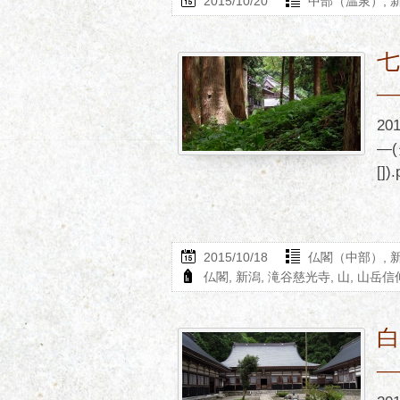
2015/10/20
中部（温泉）
,
2
―(
[]).
2015/10/18
仏閣（中部）
,
仏閣
,
新潟
,
滝谷慈光寺
,
山
,
山岳信