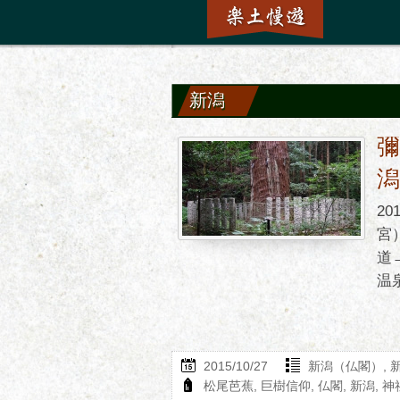
新潟
2
宮
道
温泉
2015/10/27
新潟（仏閣）
,
松尾芭蕉
,
巨樹信仰
,
仏閣
,
新潟
,
神