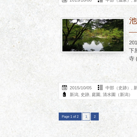
―
2
下
寺 (
2015/10/05
中部（史跡）
,
新潟
,
史跡
,
庭園
,
清水園（新潟）
Page 1 of 2
1
2