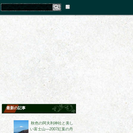
最新の記事
秋色の阿夫利神社と美し
い富士山―2007紅葉の丹