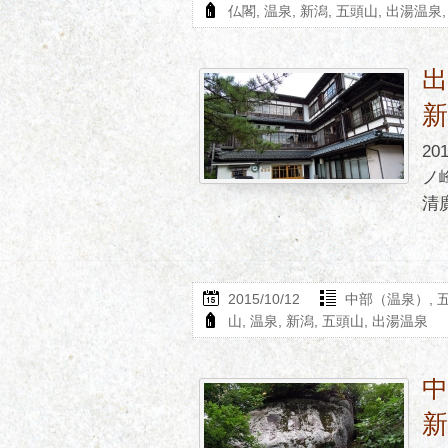
仏閣
,
温泉
,
新潟
,
五頭山
,
出湯温泉
2
ノ
清廣
2015/10/12
中部（温泉）
,
山
,
温泉
,
新潟
,
五頭山
,
出湯温泉