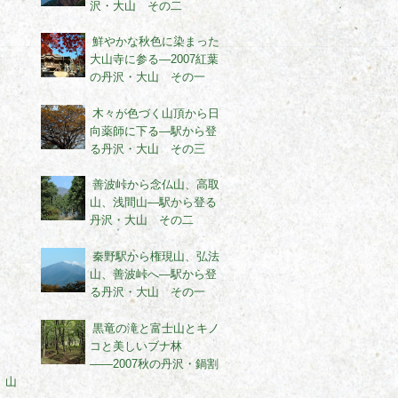
沢・大山 その二
鮮やかな秋色に染まった
大山寺に参る―2007紅葉
の丹沢・大山 その一
木々が色づく山頂から日
向薬師に下る―駅から登
る丹沢・大山 その三
善波峠から念仏山、高取
山、浅間山―駅から登る
丹沢・大山 その二
秦野駅から権現山、弘法
山、善波峠へ―駅から登
る丹沢・大山 その一
黒竜の滝と富士山とキノ
コと美しいブナ林
――2007秋の丹沢・鍋割
山