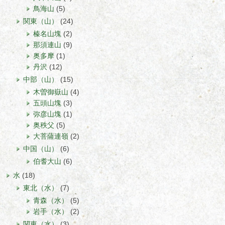
鳥海山
(5)
関東（山）
(24)
榛名山塊
(2)
那須連山
(9)
奥多摩
(1)
丹沢
(12)
中部（山）
(15)
木曽御嶽山
(4)
五頭山塊
(3)
弥彦山塊
(1)
奥秩父
(5)
大菩薩連嶺
(2)
中国（山）
(6)
伯耆大山
(6)
水
(18)
東北（水）
(7)
青森（水）
(5)
岩手（水）
(2)
関東（水）
(3)