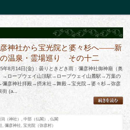
彌彦神社から宝光院と婆々杉へ――新
潟の温泉・霊場巡り その十二
015年8月14日(金)：曇りときどき雨：彌彦神社御神廟（奥
）→ロープウェイ山頂駅→ロープウェイ山麓駅→万葉の
→彌彦神社拝殿→摂末社→舞殿→宝光院→婆々杉→弥彦
街 (a...
新潟（神社）
,
中部（仏閣）
,
仏閣
社
,
彌彦神社
,
宝光院（弥彦村）