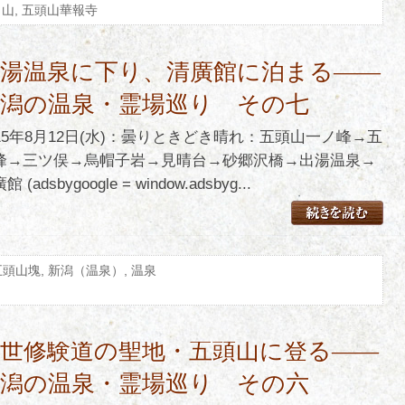
,
山
,
五頭山華報寺
出湯温泉に下り、清廣館に泊まる――
新潟の温泉・霊場巡り その七
015年8月12日(水)：曇りときどき晴れ：五頭山一ノ峰→五
峰→三ツ俣→烏帽子岩→見晴台→砂郷沢橋→出湯温泉→
館 (adsbygoogle = window.adsbyg...
五頭山塊
,
新潟（温泉）
,
温泉
中世修験道の聖地・五頭山に登る――
新潟の温泉・霊場巡り その六