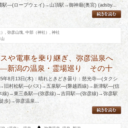
駅―(ロープウェイ)→山頂駅→御神廟(奥宮) (adsby...
社）
,
弥彦山塊
,
中部（神社）
,
神社
彦山
バスや電車を乗り継ぎ、弥彦温泉へ
――新潟の温泉・霊場巡り その十
015年8月13日(木)：晴れときどき曇り：慈光寺―(タクシ
)→旧村松駅―(バス)→五泉駅―(磐越西線)→新津駅―(信
本線)→東三条駅―(弥彦線)→吉田駅―(弥彦線)→弥彦駅
徒歩)→弥彦温泉...