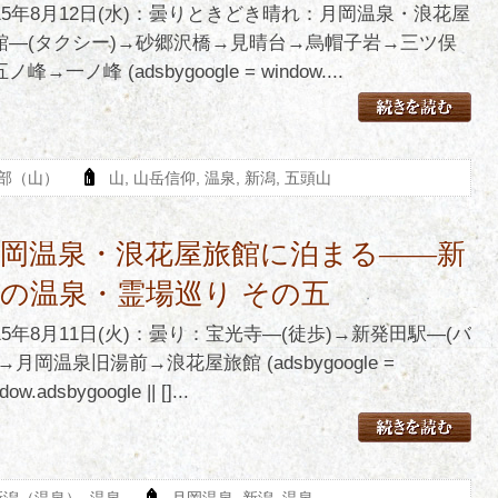
015年8月12日(水)：曇りときどき晴れ：月岡温泉・浪花屋
館―(タクシー)→砂郷沢橋→見晴台→烏帽子岩→三ツ俣
ノ峰→一ノ峰 (adsbygoogle = window....
部（山）
山
,
山岳信仰
,
温泉
,
新潟
,
五頭山
月岡温泉・浪花屋旅館に泊まる――新
の温泉・霊場巡り その五
015年8月11日(火)：曇り：宝光寺―(徒歩)→新発田駅―(バ
→月岡温泉旧湯前→浪花屋旅館 (adsbygoogle =
dow.adsbygoogle || []...
新潟（温泉）
,
温泉
月岡温泉
,
新潟
,
温泉