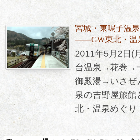
宮城・東鳴子温
――GW東北・温
2011年5月2日
台温泉→花巻→
御殿湯→いさぜ
泉の吉野屋旅館
北・温泉めぐり そ