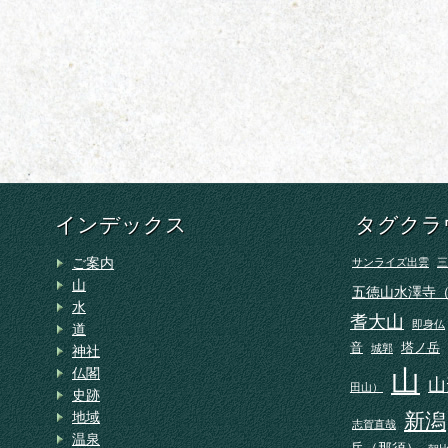
インデックス
タグクラ
ご案内
サンライズ出雲
三
山
五徳山水澤寺
水
耆大山
即身仏
道
音
塔ノ岳
城郭
神社
山
仏閣
山
田山）
史跡
地域
新潟
志賀直哉
温泉
岳（那須）