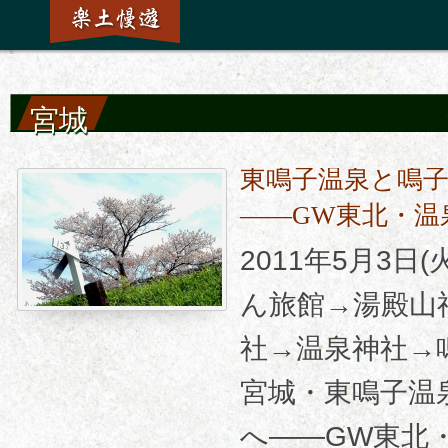
宮城
東鳴子温泉と鳴
――GW東北・温
2011年5月3日
ん旅館→湯殿山
社→温泉神社→
宮城・東鳴子温
へ――GW東北