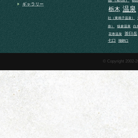
朝
ギャラリー
温泉
栃木
社（東鳴子温泉）
奈）
猿倉温泉
白
茶臼岳
花巻温泉
七口
飛騨口
© Copyright 2002-