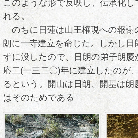
このような形で反映し、伝承化し
れる。
のちに日蓮は山王権現への報謝
朗に一寺建立を命じた。しかし日
ずに没したので、日朗の弟子朗慶
応二(一三二〇)年に建立したのが
るという。開山は日朗、開基は朗
はそのためである」