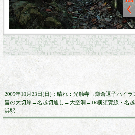
く
2005年10月23日(日)：晴れ：光触寺→鎌倉逗子ハ
畠の大切岸→名越切通し→大空洞→JR横須賀線・名
浜駅