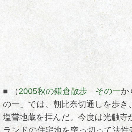
■ （
2005秋の鎌倉散歩 その一
か
の一」では、朝比奈切通しを歩き
塩嘗地蔵を拝んだ。今度は光触寺
ランドの住宅地を突っ切って法性