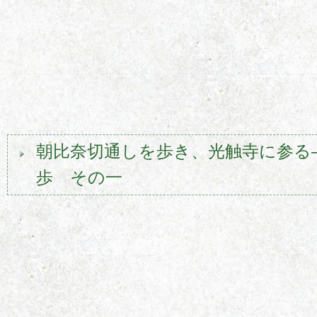
朝比奈切通しを歩き、光触寺に参る―
歩 その一