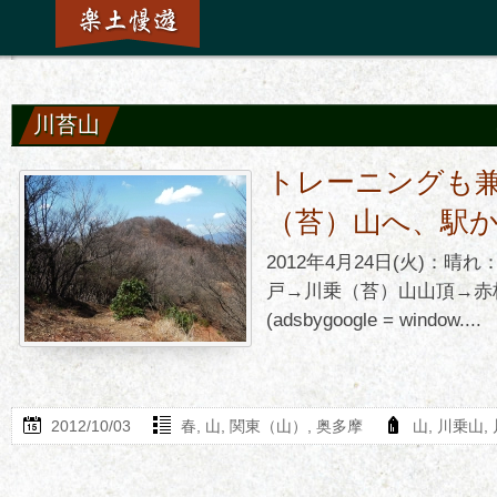
川苔山
トレーニングも
（苔）山へ、駅
2012年4月24日(火)：
戸→川乗（苔）山山頂→赤
(adsbygoogle = window....
2012/10/03
春
,
山
,
関東（山）
,
奥多摩
山
,
川乗山
,