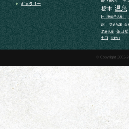
朝
ギャラリー
温泉
栃木
社（東鳴子温泉）
奈）
猿倉温泉
白
茶臼岳
花巻温泉
七口
飛騨口
© Copyright 2002-