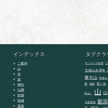
インデックス
タグクラ
ご案内
サンライズ出雲
三
山
五徳山水澤寺
水
耆大山
即身仏
道
音
塔ノ岳
城郭
神社
山
仏閣
山
田山）
史跡
地域
新潟
志賀直哉
温泉
岳（那須）