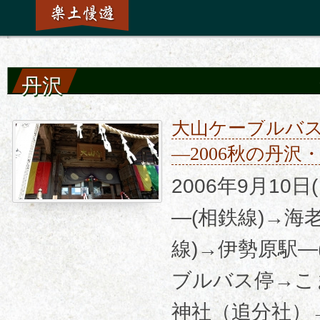
丹沢
大山ケーブルバ
―2006秋の丹
2006年9月10
―(相鉄線)→海
線)→伊勢原駅―
ブルバス停→こ
神社（追分社）