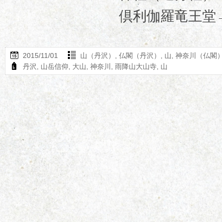
倶利伽羅竜王堂→
2015/11/01
山（丹沢）
,
仏閣（丹沢）
,
山
,
神奈川（仏閣
丹沢
,
山岳信仰
,
大山
,
神奈川
,
雨降山大山寺
,
山