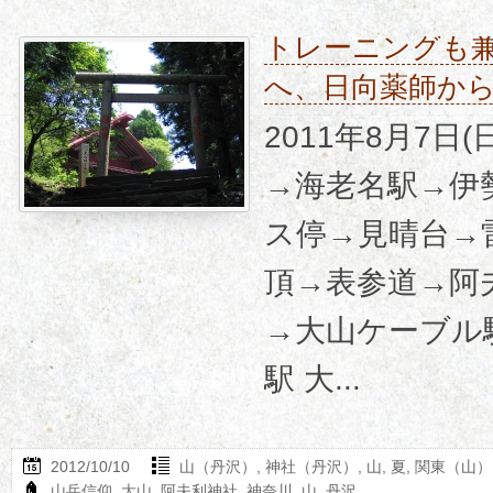
トレーニングも
へ、日向薬師か
2011年8月7日
→海老名駅→伊
ス停→見晴台→
頂→表参道→阿
→大山ケーブル
駅 大...
2012/10/10
山（丹沢）
,
神社（丹沢）
,
山
,
夏
,
関東（山）
山岳信仰
,
大山
,
阿夫利神社
,
神奈川
,
山
,
丹沢