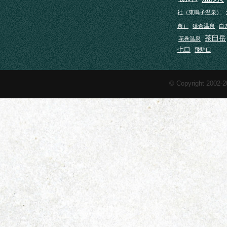
社（東鳴子温泉）
奈）
猿倉温泉
白
茶臼岳
花巻温泉
七口
飛騨口
© Copyright 2002-