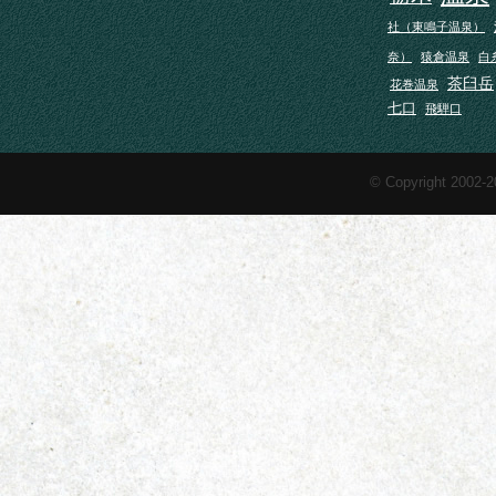
社（東鳴子温泉）
奈）
猿倉温泉
白
茶臼岳
花巻温泉
七口
飛騨口
© Copyright 2002-