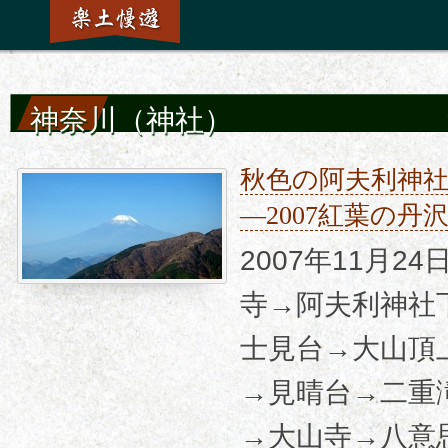
神奈川（神社）
秋色の阿夫利神
―2007紅葉の
2007年11月2
寺→阿夫利神社
士見台→大山頂
→見晴台→二重
→大山寺→八意