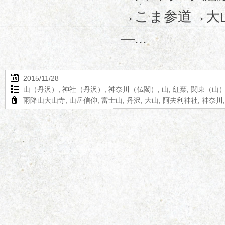
→こま参道→大
―...
2015/11/28
山（丹沢）
,
神社（丹沢）
,
神奈川（仏閣）
,
山
,
紅葉
,
関東（山
雨降山大山寺
,
山岳信仰
,
富士山
,
丹沢
,
大山
,
阿夫利神社
,
神奈川