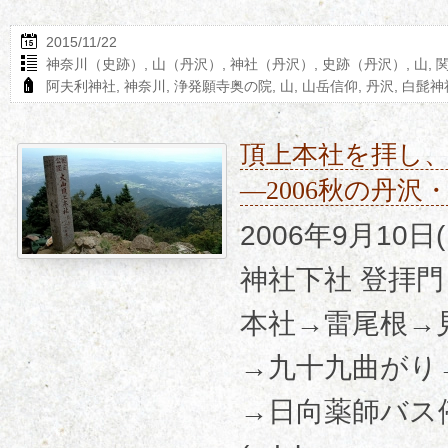
2015/11/22
神奈川（史跡）
,
山（丹沢）
,
神社（丹沢）
,
史跡（丹沢）
,
山
,
阿夫利神社
,
神奈川
,
浄発願寺奥の院
,
山
,
山岳信仰
,
丹沢
,
白髭神
頂上本社を拝し
―2006秋の丹
2006年9月10
神社下社 登拝
本社→雷尾根→
→九十九曲がり
→日向薬師バス