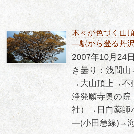
木々が色づく山
―駅から登る丹
2007年10月2
き曇り：浅間山
→大山頂上→不
浄発願寺奥の院
社）→日向薬師
―(小田急線)→海