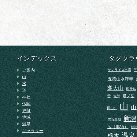
インデックス
タグクラ
ご案内
サンライズ出雲
三
山
五徳山水澤寺
水
耆大山
即身仏
道
音
塔ノ岳
城郭
神社
山
仏閣
山
田山）
史跡
地域
新潟
志賀直哉
温泉
岳（那須）
朝
ギャラリー
温泉
栃木