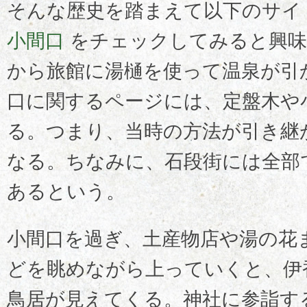
そんな歴史を踏まえて以下のサイ
小間口
をチェックしてみると興味
から旅館に湯樋を使って温泉が引
口に関するページには、定盤木や
る。つまり、当時の方法が引き継
なる。ちなみに、石段街には全部
あるという。
小間口を過ぎ、土産物店や湯の花
どを眺めながら上っていくと、伊
鳥居が見えてくる。神社に参詣す