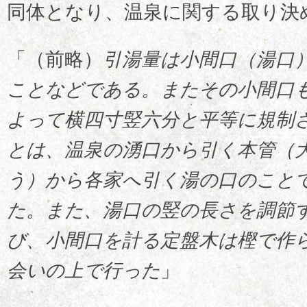
同体となり、温泉に関する取り決
「（前略）
引湯量は小間口（湯口
ことなどである。またその小間口
よって横四寸竪六分と平等に規制
とは、温泉の湧口から引く本管（
う）から各家へ引く湯の口のこと
た。また、湯口の竪の長さを調節
び、小間口を計る定盤木は樫で作
会いの上で行った
」