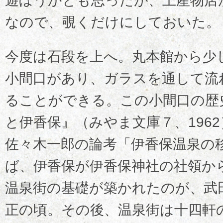
遊ぼうかとも思ったが、土産物店
なので、覗くだけにしておいた。
今度は石段を上へ。丸本館から少
小間口があり、ガラスを通して流
ることができる。この小間口の歴
と伊香保』（みやま文庫７、196
佐々木一郎の論考「伊香保温泉の
ば、伊香保が伊香保神社の社領か
温泉街の基礎が築かれたのが、武
正の頃。その後、温泉街は十四軒