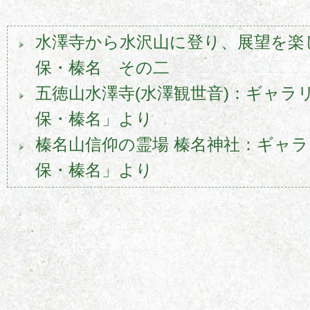
水澤寺から水沢山に登り、展望を楽
保・榛名 その二
五徳山水澤寺(水澤観世音)：ギャラ
保・榛名」より
榛名山信仰の霊場 榛名神社：ギャ
保・榛名」より