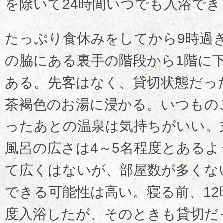
を除いて24時間いつでも入浴でき
たっぷり食休みをしてから9時過
の脇にある裏手の階段から1階に
ある。先客はなく、貸切状態だっ
茶褐色のお湯に浸かる。いつもの
ったあとの温泉は気持ちがいい。
風呂の広さは4～5名程度とある
て広くはないが、部屋数が多くな
できる可能性は高い。寝る前、1
度入浴したが、そのときも貸切だ