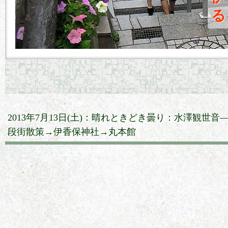
る
2013年7月13日(土)：晴れときどき曇り：水澤観世音
段街散策→伊香保神社→丸本館