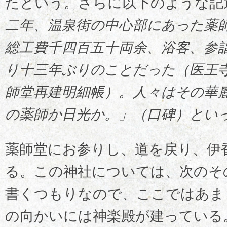
たという。さらに以下のような記
二年、温泉街の中心部にあった薬
総工費千四百五十両余、浴客、参
り十三年ぶりのことだった（医王
師堂再建明細帳）。人々はその華
の薬師か日光か。」（口碑）とい
薬師堂にお参りし、道を戻り、伊
る。この神社については、次のそ
書くつもりなので、ここではあま
の向かいには神楽殿が建っている