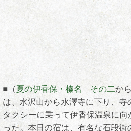
■（
夏の伊香保・榛名 その二
か
は、水沢山から水澤寺に下り、寺
タクシーに乗って伊香保温泉に向
った。本日の宿は、有名な石段街