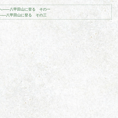
へ――八甲田山に登る その一
――八甲田山に登る その三