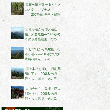
黒竜の滝と富士山とキノ
コと美しいブナ林
――2007秋の丹沢・鍋割
山
行者ヶ岳から塔ノ岳山
頂、大倉尾根―2005秋の
丹沢表尾根縦走 その二
ヤビツ峠から鳥尾山、行
者ヶ岳へ―2005秋の丹沢
表尾根縦走 その一
頂上本社を拝し、日向薬
師に下る―2006秋の丹
沢・大山詣で その三
大山寺から二重滝、阿夫
利神社へ―2006秋の丹
沢・大山詣で その二