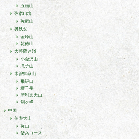
五頭山
弥彦山塊
弥彦山
奥秩父
金峰山
乾徳山
大菩薩連嶺
小金沢山
滝子山
木曽御嶽山
飛騨口
継子岳
摩利支天山
剣ヶ峰
中国
伯耆大山
弥山
僧兵コース