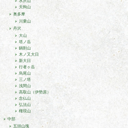
水沢山
天狗山
奥多摩
川乗山
丹沢
大山
塔ノ岳
鍋割山
木ノ又大日
新大日
行者ヶ岳
烏尾山
三ノ塔
浅間山
高取山（伊勢原）
念仏山
弘法山
権現山
中部
五頭山塊