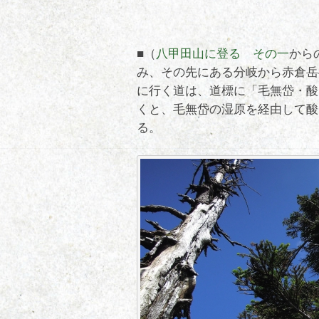
■（
八甲田山に登る その一
から
み、その先にある分岐から赤倉岳
に行く道は、道標に「毛無岱・酸
くと、毛無岱の湿原を経由して酸
る。