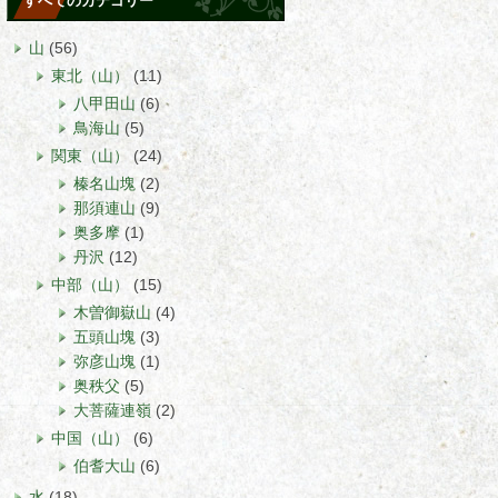
すべてのカテゴリー
山
(56)
東北（山）
(11)
八甲田山
(6)
鳥海山
(5)
関東（山）
(24)
榛名山塊
(2)
那須連山
(9)
奥多摩
(1)
丹沢
(12)
中部（山）
(15)
木曽御嶽山
(4)
五頭山塊
(3)
弥彦山塊
(1)
奥秩父
(5)
大菩薩連嶺
(2)
中国（山）
(6)
伯耆大山
(6)
水
(18)