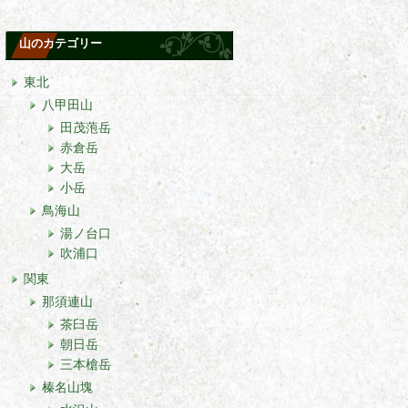
山のカテゴリー
東北
八甲田山
田茂萢岳
赤倉岳
大岳
小岳
鳥海山
湯ノ台口
吹浦口
関東
那須連山
茶臼岳
朝日岳
三本槍岳
榛名山塊