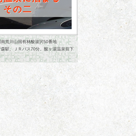
 その二
荒川南荒川山国有林酸湯沢50番地
線青森駅、ＪＲバス70分、酸ヶ湯温泉前下