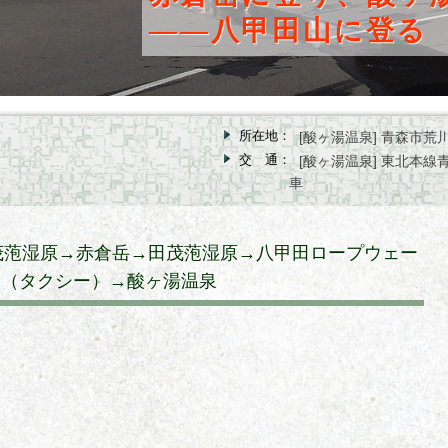
――八甲田山に登る
所在地：
[酸ヶ湯温泉] 青森市
交 通：
[酸ヶ湯温泉] 東北本
車
れ：田茂萢湿原→赤倉岳→田茂萢湿原→八甲田ロープウェー
ン（タクシー）→酸ヶ湯温泉