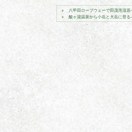
八甲田ロープウェーで田茂萢湿原
酸ヶ湯温泉から小岳と大岳に登る