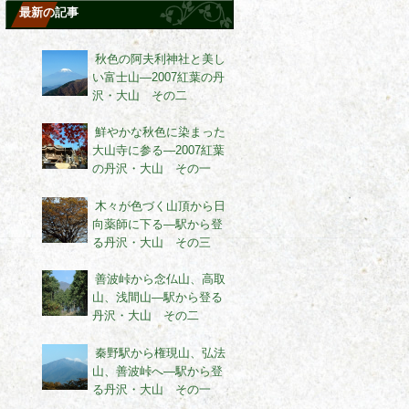
最新の記事
秋色の阿夫利神社と美し
い富士山―2007紅葉の丹
沢・大山 その二
鮮やかな秋色に染まった
大山寺に参る―2007紅葉
の丹沢・大山 その一
木々が色づく山頂から日
向薬師に下る―駅から登
る丹沢・大山 その三
善波峠から念仏山、高取
山、浅間山―駅から登る
丹沢・大山 その二
秦野駅から権現山、弘法
山、善波峠へ―駅から登
る丹沢・大山 その一