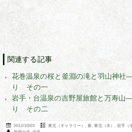
関連する記事
花巻温泉の桜と釜淵の滝と羽山神社―
り その一
岩手・台温泉の吉野屋旅館と万寿山―
り その二
2012/10/03
東北（ギャラリー）
,
春
,
東北（水）
,
岩手（