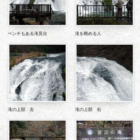
ベンチもある滝見台
滝を眺める人
滝の上部 左
滝の上部 右