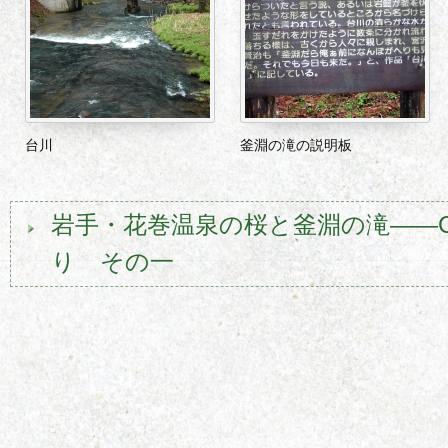
台川
釜淵の滝の説明板
岩手・花巻温泉の桜と釜淵の滝――
り その一