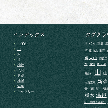
インデックス
タグクラ
ご案内
サンライズ出雲
三
山
五徳山水澤寺
水
耆大山
即身仏
道
音
塔ノ岳
城郭
神社
山
仏閣
山
田山）
史跡
地域
新潟
志賀直哉
温泉
岳（那須）
朝
ギャラリー
温泉
栃木
社（東鳴子温泉）