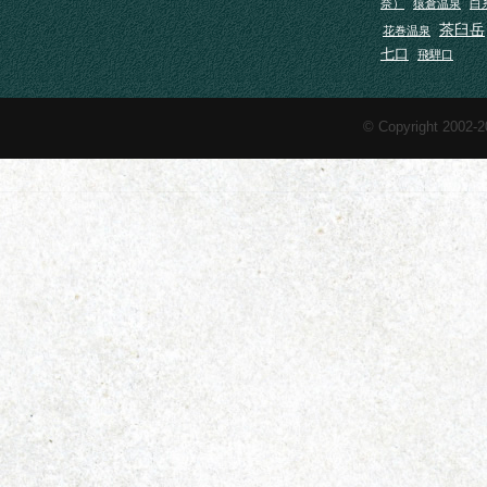
奈）
猿倉温泉
白
茶臼岳
花巻温泉
七口
飛騨口
© Copyright 2002-