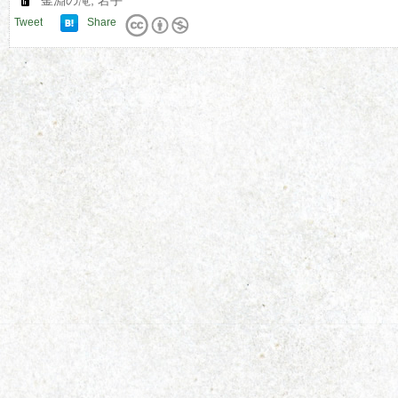
釜淵の滝
,
岩手
Tweet
Share