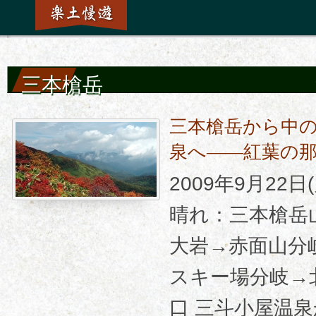
三本槍岳
三本槍岳から中
泉へ――紅葉の
2009年9月22
晴れ：三本槍岳
大岩→赤面山分
スキー場分岐→
口 三斗小屋温