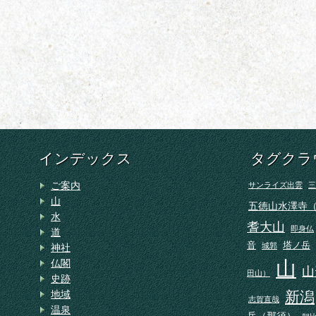
インデックス
タグクラ
ご案内
サンライズ出雲
三
山
五徳山水澤寺
水
耆大山
即身仏
道
音
塔ノ岳
城郭
神社
山
仏閣
山
田山）
史跡
地域
新潟
志賀直哉
温泉
岳（那須）