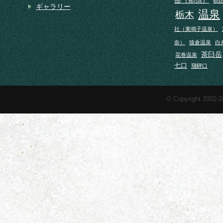
朝
ギャラリー
温泉
栃木
社（東鳴子温泉）
奈）
猿倉温泉
白
茶臼岳
花巻温泉
七口
飛騨口
© Copyright 2002-