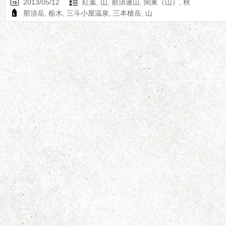
2013/05/12
紅葉
,
山
,
那須連山
,
関東（山）
,
秋
那須岳
,
栃木
,
三斗小屋温泉
,
三本槍岳
,
山