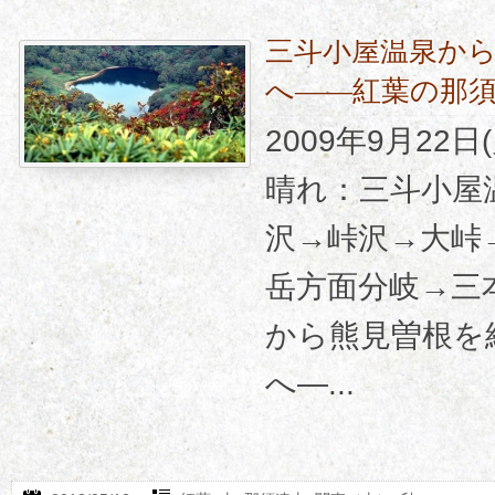
三斗小屋温泉か
へ――紅葉の那
2009年9月22
晴れ：三斗小屋
沢→峠沢→大峠
岳方面分岐→三
から熊見曽根を
へ―...