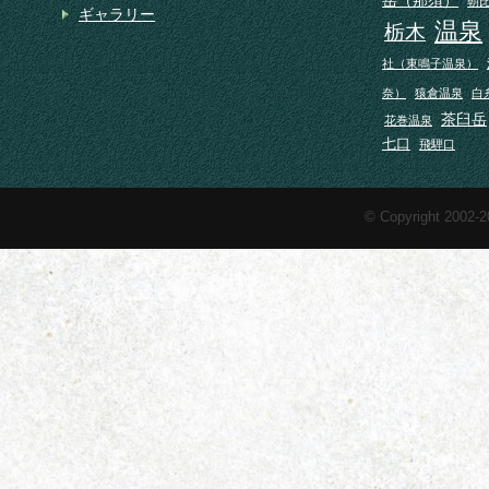
朝
ギャラリー
温泉
栃木
社（東鳴子温泉）
奈）
猿倉温泉
白
茶臼岳
花巻温泉
七口
飛騨口
© Copyright 2002-