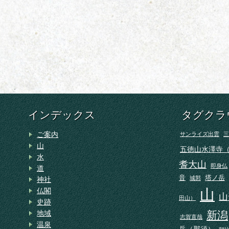
インデックス
タグクラ
ご案内
サンライズ出雲
三
山
五徳山水澤寺
水
耆大山
即身仏
道
音
塔ノ岳
城郭
神社
山
仏閣
山
田山）
史跡
地域
新潟
志賀直哉
温泉
岳（那須）