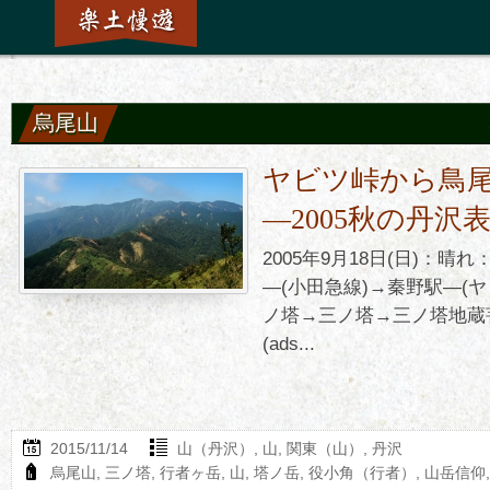
烏尾山
ヤビツ峠から鳥
―2005秋の丹
2005年9月18日(日)：晴
―(小田急線)→秦野駅―(
ノ塔→三ノ塔→三ノ塔地蔵
(ads...
2015/11/14
山（丹沢）
,
山
,
関東（山）
,
丹沢
烏尾山
,
三ノ塔
,
行者ヶ岳
,
山
,
塔ノ岳
,
役小角（行者）
,
山岳信仰