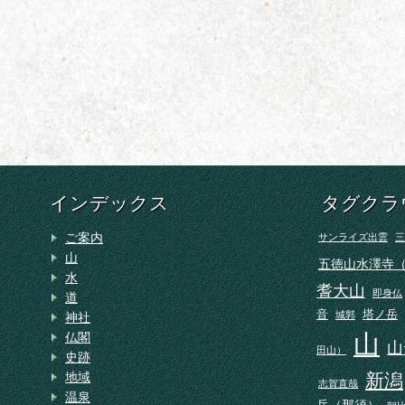
インデックス
タグクラ
ご案内
サンライズ出雲
三
山
五徳山水澤寺
水
耆大山
即身仏
道
音
塔ノ岳
城郭
神社
山
仏閣
山
田山）
史跡
地域
新潟
志賀直哉
温泉
岳（那須）