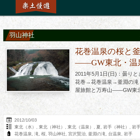
羽山神社
花巻温泉の桜と
――GW東北・温
2011年5月1日(日)：曇
花巻→花巻温泉→釜淵の滝
屋旅館と万寿山――GW東北
2012/10/03
東北（水）
,
東北（神社）
,
東北（温泉）
,
夏
,
岩手（神社）
,
岩
花巻温泉
,
滝
,
桜
,
羽山神社
,
宮沢賢治
,
釜淵の滝
,
台温泉
,
岩手