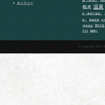
朝
ギャラリー
温泉
栃木
社（東鳴子温泉）
奈）
猿倉温泉
白
茶臼岳
花巻温泉
七口
飛騨口
© Copyright 2002-