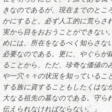
きなのであるが、現在までのとこ
かにすると、必ず人工的に荒らさ
実から目をおおうことができない
めには、所在をなるべく知らさな
必要なのである。更に、やぐらが
ることから、ただ、珍奇な価値の
や一穴々々の状況を知っているこ
する族に資することもしたくはな
大なる祖先の墓なのである。守ら
伝えられなければならない。
」