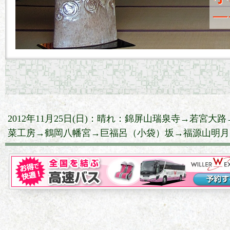
―
2012年11月25日(日)：晴れ：錦屏山瑞泉寺→若宮
菜工房→鶴岡八幡宮→巨福呂（小袋）坂→福源山明月