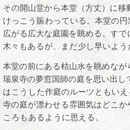
その開山堂から本堂（方丈）に移
けっこう賑わっている。本堂の円
広がる広大な庭園を眺める。すで
木々もあるが、まだ少し早いよう
本堂の前にある枯山水を眺めなが
瑞泉寺の夢窓国師の庭を思い出し
はこうした作庭のルーツともいえ
寺の庭が漂わせる雰囲気はどこか
ころもあるように思える。