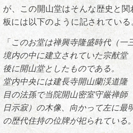
が、この開山堂はそんな歴史と関
板には以下のように記されている
「
このお堂は禅興寺隆盛時代（一
境内の中に建立されていた宗猷堂
後に開山堂としたものである。
堂内中央には建長寺開山蘭渓道隆
目の法孫で当院開山密室守厳禅師
日示寂）の木像、向かって左に最
の歴代住持の位牌が祀られている