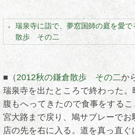
瑞泉寺に詣で、夢窓国師の庭を愛でる
散歩 その二
■（
2012秋の鎌倉散歩 その二
か
瑞泉寺を出たところで終わった。
腹もへってきたので食事をするこ
宮大路まで戻り、鳩サブレーでお
店の先を右に入る。道を真っ直ぐ