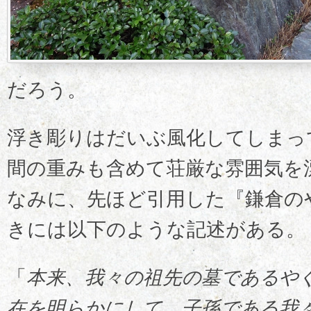
だろう。
浮き彫りはだいぶ風化してしまっ
間の重みも含めて荘厳な雰囲気を
なみに、先ほど引用した『鎌倉の
きには以下のような記述がある。
「
本来、我々の祖先の墓であるや
在を明らかにして、子孫である我