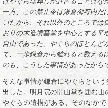
ばやぐら埋葬しか許さることはな
一方、この禁止令は鎌倉御符内だ
いたから、それ以外のところでは
おりの木造墳墓堂を中心とする平
自由であった。やぐらのほとんど
て、一歩鎌倉から離れると数える
のも、こうした事情があったから
そんな事情が鎌倉にやぐらという
出した。明月院の開山堂を囲む山
やぐらの遺構がある。そのなかで