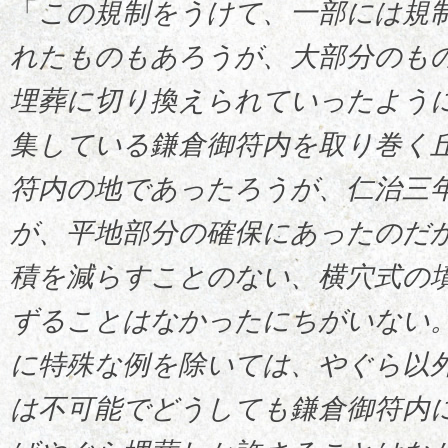
「
この規制をうけて、一部には規
れたものもあろうが、大部分のも
埋葬に切り換えられていったよう
集している鎌倉御符内を取り巻く
符内の地であったろうが、仁治三
が、平地部分の確保にあったのだ
積を減らすことのない、横穴式の
ずることはなかったにちがいない
に特殊な例を除いては、やぐら以
は不可能でどうしても鎌倉御符内