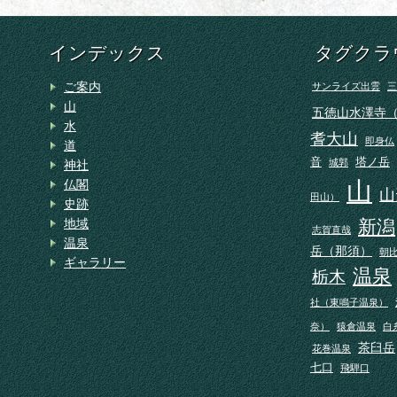
インデックス
タグクラ
ご案内
サンライズ出雲
三
山
五徳山水澤寺
水
耆大山
即身仏
道
音
塔ノ岳
城郭
神社
山
仏閣
山
田山）
史跡
地域
新潟
志賀直哉
温泉
岳（那須）
朝
ギャラリー
温泉
栃木
社（東鳴子温泉）
奈）
猿倉温泉
白
茶臼岳
花巻温泉
七口
飛騨口