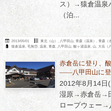
ス）→猿倉温泉
（泊...
2013/05/01
東北（山）
,
八甲田山
,
青森（温泉）
,
青森（
猿倉温泉
,
毛無岱
,
温泉
,
青森
,
八甲田山
,
酸ヶ湯温泉
,
山
,
大岳（
赤倉岳に登り、
――八甲田山に
2012年8月14
湿原→赤倉岳→
ロープウェー→