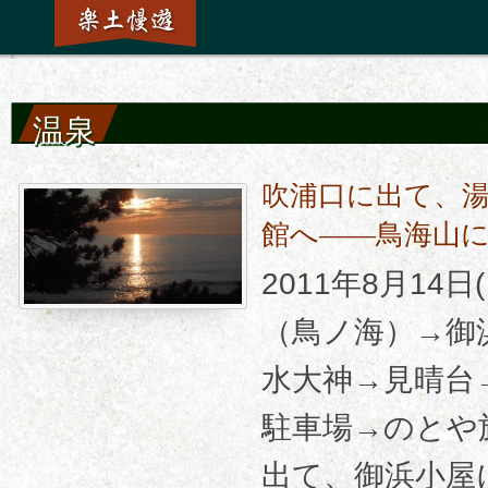
温泉
吹浦口に出て、
館へ――鳥海山
2011年8月14
（鳥ノ海）→御
水大神→見晴台
駐車場→のとや
出て、御浜小屋