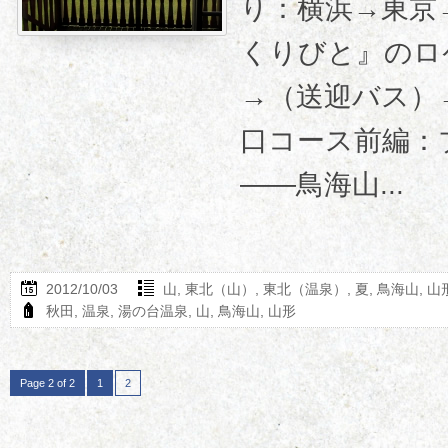
り：横浜→東京
くりびと』のロ
→（送迎バス）
口コース前編：
――鳥海山...
2012/10/03
山
,
東北（山）
,
東北（温泉）
,
夏
,
鳥海山
,
山
秋田
,
温泉
,
湯の台温泉
,
山
,
鳥海山
,
山形
Page 2 of 2
1
2