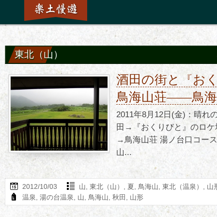
東北（山）
酒田の街と『お
鳥海山荘――鳥
2011年8月12日(金)：
田→『おくりびと』のロケ
→鳥海山荘 湯ノ台口コー
山...
2012/10/03
山
,
東北（山）
,
夏
,
鳥海山
,
東北（温泉）
,
山
温泉
,
湯の台温泉
,
山
,
鳥海山
,
秋田
,
山形