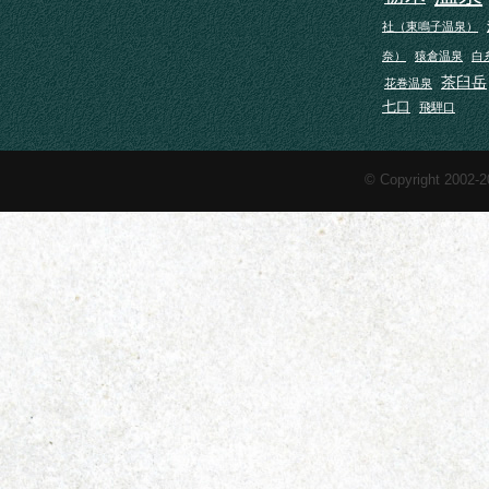
社（東鳴子温泉）
奈）
猿倉温泉
白
茶臼岳
花巻温泉
七口
飛騨口
© Copyright 2002-