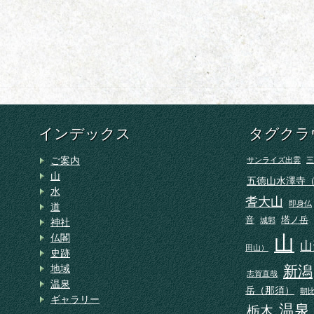
インデックス
タグクラ
ご案内
サンライズ出雲
三
山
五徳山水澤寺
水
耆大山
即身仏
道
音
塔ノ岳
城郭
神社
山
仏閣
山
田山）
史跡
地域
新潟
志賀直哉
温泉
岳（那須）
朝
ギャラリー
温泉
栃木